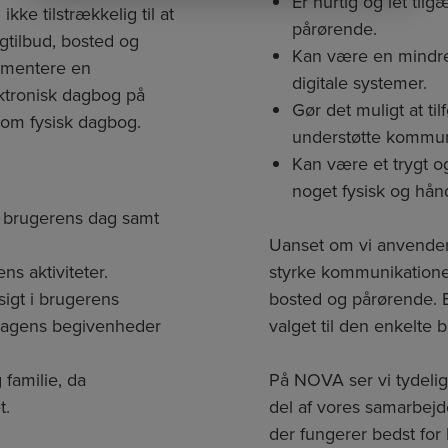
Er hurtig og let til
ke tilstrækkelig til at
pårørende.
gtilbud, bosted og
Kan være en mindre 
plementere en
digitale systemer.
ktronisk dagbog på
Gør det muligt at ti
om fysisk dagbog.
understøtte kommu
Kan være et trygt o
noget fysisk og hånd
f brugerens dag samt
Uanset om vi anvender 
ns aktiviteter.
styrke kommunikation
sigt i brugerens
bosted og pårørende. B
m dagens begivenheder
valget til den enkelte 
 familie, da
På NOVA ser vi tydelig
t.
del af vores samarbejde
der fungerer bedst for