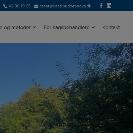
42 90 19 65
asser@dagtilbuddet-nova.dk
ge og metoder
For sagsbehandlere
Kontakt