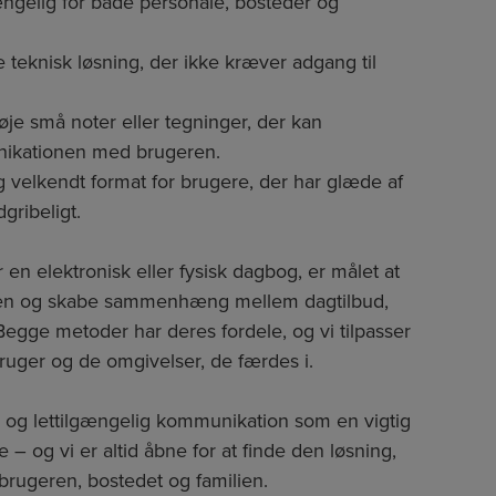
gængelig for både personale, bosteder og
teknisk løsning, der ikke kræver adgang til
lføje små noter eller tegninger, der kan
nikationen med brugeren.
g velkendt format for brugere, der har glæde af
gribeligt.
en elektronisk eller fysisk dagbog, er målet at
en og skabe sammenhæng mellem dagtilbud,
egge metoder har deres fordele, og vi tilpasser
bruger og de omgivelser, de færdes i.
 og lettilgængelig kommunikation som en vigtig
 – og vi er altid åbne for at finde den løsning,
 brugeren, bostedet og familien.