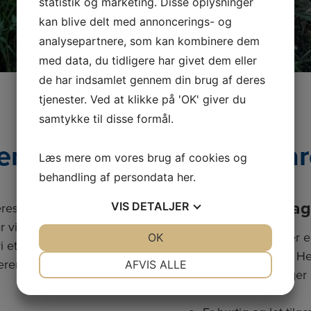
statistik og marketing. Disse oplysninger
kan blive delt med annoncerings- og
analysepartnere, som kan kombinere dem
med data, du tidligere har givet dem eller
de har indsamlet gennem din brug af deres
tjenester. Ved at klikke på 'OK' giver du
samtykke til disse formål.
em NOVA, Bosted og På
Læs mere om vores brug af cookies og
behandling af persondata
her
.
Den fysiske da
eres respektive
VIS
DETALJER
r vi en tæt kontakt
For nogle brugere er e
JA
NEJ
OK
JA
NEJ
 et kort, men vigtigt
den bedste løsning. He
NØDVENDIGE
PRÆFERENCER
en afsted eller tager
AFVIS ALLE
og vigtige oplysninger 
JA
NEJ
JA
NEJ
MARKETING
STATISTIK