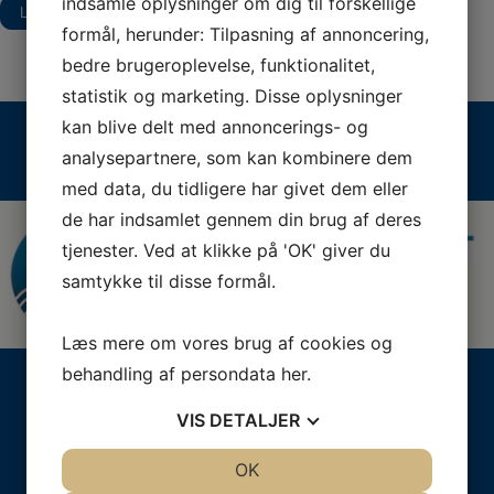
indsamle oplysninger om dig til forskellige
Læs mere
formål, herunder: Tilpasning af annoncering,
bedre brugeroplevelse, funktionalitet,
statistik og marketing. Disse oplysninger
kan blive delt med annoncerings- og
analysepartnere, som kan kombinere dem
med data, du tidligere har givet dem eller
de har indsamlet gennem din brug af deres
tjenester. Ved at klikke på 'OK' giver du
samtykke til disse formål.
Læs mere om vores brug af cookies og
behandling af persondata
her
.
Dagtilbuddet NOVA
VIS
DETALJER
Mejeribakken 1
3540 Lynge
JA
NEJ
OK
JA
NEJ