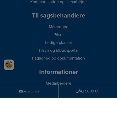
Kommunikation og samarbejde
Til sagsbehandlere
Målgruppe
Priser
Ledige pladser
Tilsyn og tilbudsportal
Faglighed og dokumentation
Informationer
Medarbejdere
Ledige stillinger
Skriv til os
42 90 19 65
Privatlivspolitik
Cookie-politik