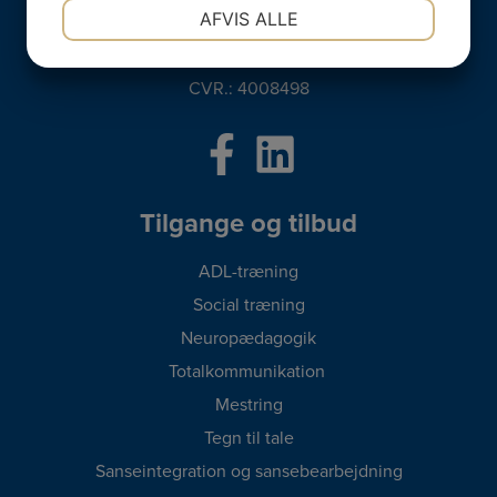
Tlf:
42 90 19 65
NØDVENDIGE
PRÆFERENCER
AFVIS ALLE
asser@dagtilbuddet-nova.dk
JA
NEJ
JA
NEJ
CVR.: 4008498
MARKETING
STATISTIK
Tilgange og tilbud
ADL-træning
Social træning
Neuropædagogik
Totalkommunikation
Mestring
Tegn til tale
Sanseintegration og sansebearbejdning